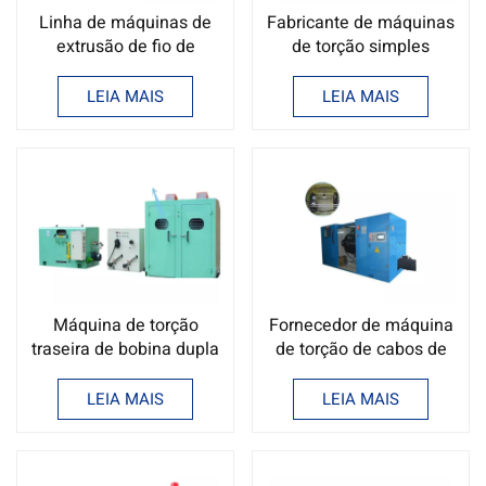
Linha de máquinas de
Fabricante de máquinas
extrusão de fio de
de torção simples
núcleo, fábrica de
cantilever de 300-500
máquinas de extrusão
mm
LEIA MAIS
LEIA MAIS
de fio de núcleo
Máquina de torção
Fornecedor de máquina
traseira de bobina dupla
de torção de cabos de
vertical de 500 mm
alta velocidade de 800 a
1000 mm
LEIA MAIS
LEIA MAIS