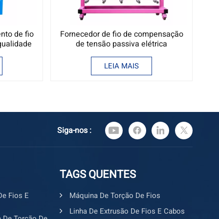
to de fio
Fornecedor de fio de compensação
qualidade
de tensão passiva elétrica
LEIA MAIS
Siga-nos :
TAGS QUENTES
De Fios E
Máquina De Torção De Fios
Linha De Extrusão De Fios E Cabos
 De Torção De