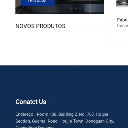
LEIA MAIS
Fábr
NOVOS PRODUTOS
fios 
Conatct Us
Endereço : Room 108, Building 2, No. 763, Houjie
Section, Guantai Road, Houjie Town, Dongguan City,