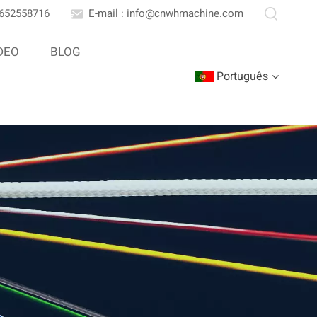
3652558716
E-mail : info@cnwhmachine.com
DEO
BLOG
Português
English
Português
بالعربية