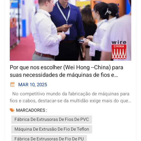
Por que nos escolher (Wei Hong --China) para
suas necessidades de máquinas de fios e
cabos?
MAR 10, 2025
No competitivo mundo da fabricação de máquinas para
fios e cabos, destacar-se da multidão exige mais do que
apenas oferecer um produto. Exige compromisso com a
MARCADORES :
qualidade, acessibilidade, serviço excepcional e a
Fábrica De Extrusoras De Fios De PVC
capacidade de atender às necessidades únicas de cada
cliente. Em nossa fábrica localizada em Guangdong,
Máquina De Extrusão De Fio De Teflon
China, orgulhamo-nos de oferecer todos esses atributos
Fábrica De Extrusoras De Fio De PU