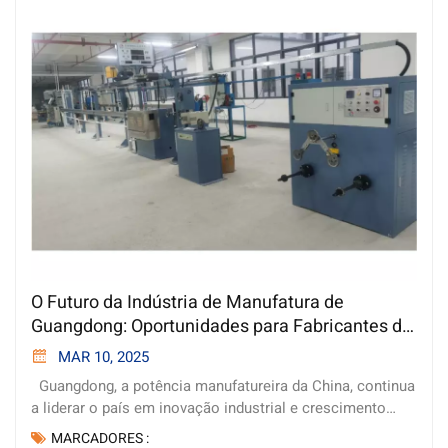
O Futuro da Indústria de Manufatura de
Guangdong: Oportunidades para Fabricantes de
Máquinas para Fios e Cabos
MAR 10, 2025
Guangdong, a potência manufatureira da China, continua
a liderar o país em inovação industrial e crescimento
econômico. Como fabricante de máquinas para fios e
MARCADORES :