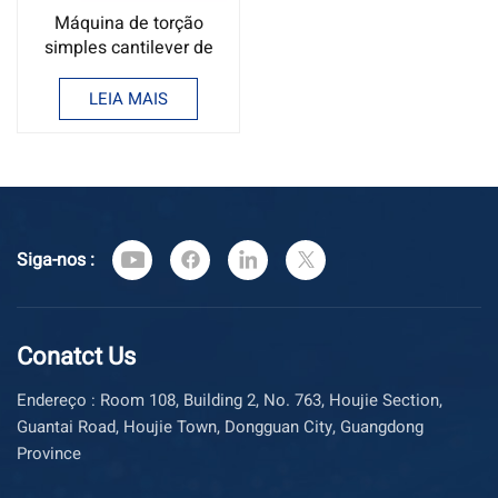
Máquina de torção
simples cantilever de
630-1250 mm/Máquina
de torção de fios e
LEIA MAIS
cabos ODM
Siga-nos :
Conatct Us
Endereço : Room 108, Building 2, No. 763, Houjie Section,
Guantai Road, Houjie Town, Dongguan City, Guangdong
Province