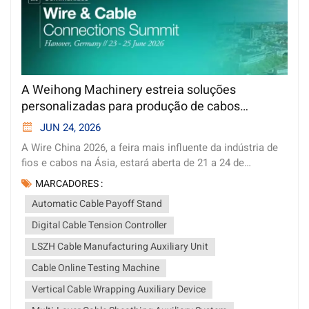
A Weihong Machinery estreia soluções
personalizadas para produção de cabos
especiais e para veículos elétricos na Wire
JUN 24, 2026
China 2026.
A Wire China 2026, a feira mais influente da indústria de
fios e cabos na Ásia, estará aberta de 21 a 24 de
setembro no Shanghai New International Expo Centre.
MARCADORES :
Como fabricante profissional de máquinas para cabos, a
Automatic Cable Payoff Stand
Weihong Machinery estará presente neste grande evento
para apresentar suas soluções de produção de cabos
Digital Cable Tension Controller
inteligentes e totalmente personalizadas para
LSZH Cable Manufacturing Auxiliary Unit
compradores de fábricas de cabos do mundo todo. Em
Cable Online Testing Machine
nosso estande, os visitantes poderão conferir sistemas
de produção personalizados para os mercados de cabos
Vertical Cable Wrapping Auxiliary Device
mais promissores da atualidade, incluindo cabos para