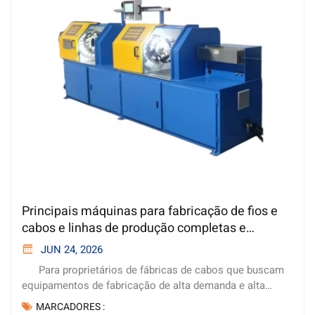
Principais máquinas para fabricação de fios e
cabos e linhas de produção completas e
personalizadas para fábricas de cabos.
JUN 24, 2026
Para proprietários de fábricas de cabos que buscam
equipamentos de fabricação de alta demanda e alta
eficiência, a Weihong Machinery oferece linhas de
MARCADORES :