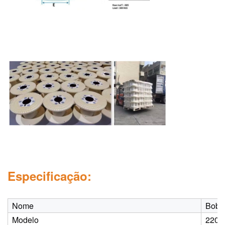
Especificação:
Nome
Bobin
Modelo
220-