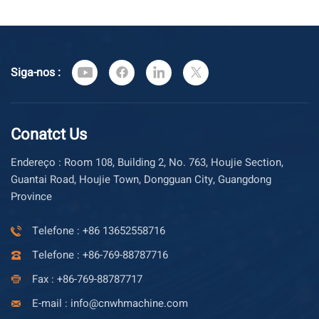
Siga-nos :
Conatct Us
Endereço : Room 108, Building 2, No. 763, Houjie Section,
Guantai Road, Houjie Town, Dongguan City, Guangdong
Province
Telefone : +86 13652558716
Telefone : +86-769-88787716
Fax : +86-769-88787717
E-mail : info@cnwhmachine.com