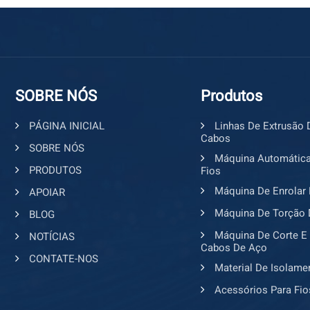
mudança global 
demanda por ca
solares** e **ca
IoT O surgiment
(IoT) está ger
capazes de lid
SOBRE NÓS
Produtos
Emergentes Os 
pesadamente em
PÁGINA INICIAL
Linhas De Extrusão 
lucrativas para 
Cabos
SOBRE NÓS
maquinaria ava
Máquina Automática
avançadas são a
PRODUTOS
Fios
permitindo que
Máquina De Enrolar 
APOIAR
constante evolu
Máquina De Torção 
BLOG
de extrusão de 
isolantes. 2. Má
Máquina De Corte E
NOTÍCIAS
Cabos De Aço
um único cabo. 
CONTATE-NOS
fios para espec
Material De Isolame
decapagem de f
Acessórios Para Fio
precisão. 5. M