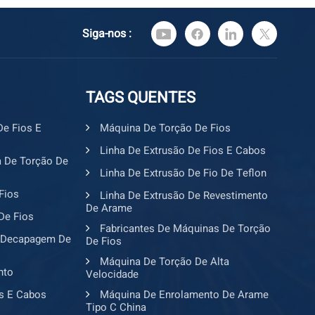
em direção à energia renovável está criando
bos especializados, como *cabos para painéis
Siga-nos :
bos para turbinas eólicas*. 4.2 Redes Inteligentes e
o das redes inteligentes e da Internet das Coisas
ando a necessidade de cabos de alto desempenho
ar com grandes volumes de dados. 4.3 Mercados
TAGS QUENTES
países em desenvolvimento estão investindo
 infraestrutura, oferecendo oportunidades
De Fios E
Máquina De Torção De Fios
fabricantes de fios e cabos. 5. O papel da
Linha De Extrusão De Fios E Cabos
nçada no crescimento da indústria Máquinas
 De Torção De
 espinha dorsal da indústria de fios e cabos,
Linha De Extrusão De Fio De Teflon
 os fabricantes atendam às demandas em
Fios
Linha De Extrusão De Revestimento
ção. As principais máquinas incluem: 1. Máquinas
De Arame
De Fios
cabos**: Essenciais para revestir fios com materiais
Fabricantes De Máquinas De Torção
quinas de torção: usadas para torcer vários fios em
 Decapagem De
De Fios
3. Máquinas de trefilação: reduzem o diâmetro dos
Máquina De Torção De Alta
ificações precisas. 4. Máquinas automáticas de
nto
Velocidade
ios: removem o isolamento dos fios com alta
s E Cabos
Máquina De Enrolamento De Arame
áquinas de agrupamento: combinam vários fios em
Tipo C China