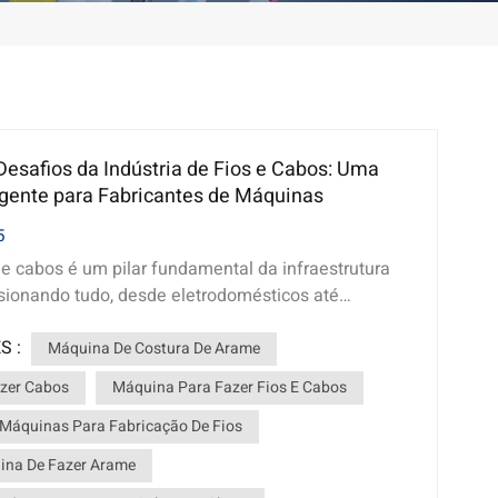
Desafios da Indústria de Fios e Cabos: Uma
gente para Fabricantes de Máquinas
5
 e cabos é um pilar fundamental da infraestrutura
sionando tudo, desde eletrodomésticos até
triais de grande porte. Como fabricante de
S :
fios e cabos com sede em Guangdong, China,
Máquina De Costura De Arame
dências, os desafios e as oportunidades do setor é
zer Cabos
Máquina Para Fazer Fios E Cabos
manter competitivo. Este blog analisa o estado atual
 Máquinas Para Fabricação De Fios
 e cabos, suas perspectivas futuras e o papel das
das no crescimento. 1. Visão geral da indústria
ina De Fazer Arame
* A indústria de fios e cabos é um componente vital