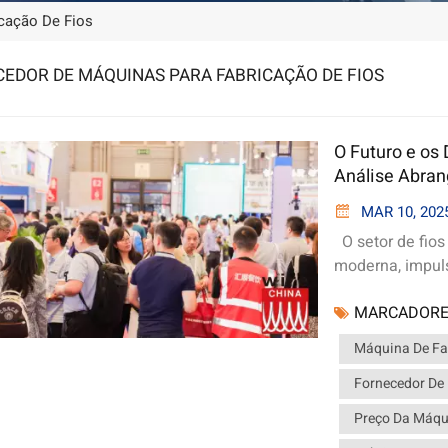
cação De Fios
EDOR DE MÁQUINAS PARA FABRICAÇÃO DE FIOS
O Futuro e os 
Análise Abran
MAR 10, 202
O setor de fios
moderna, impul
operações indus
MARCADORE
máquinas para 
entender as ten
Máquina De Fa
crucial para se 
Fornecedor De
do setor de fios
máquinas avança
Preço Da Máqu
de fios e cabos