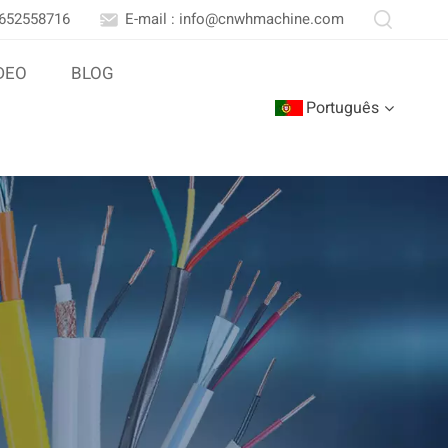
3652558716
E-mail : info@cnwhmachine.com
DEO
BLOG
Português
English
Português
بالعربية