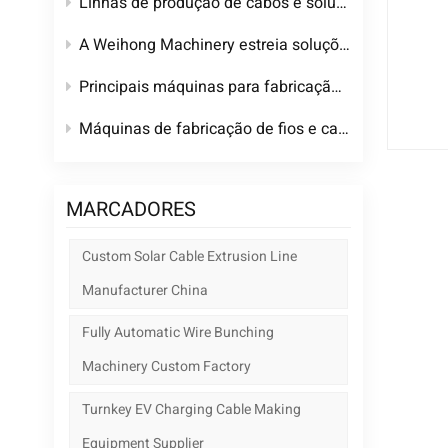
Linhas de produção de cabos e soluções de máquinas de extrusão personalizadas para fabricantes globais de cabos até 2026.
A Weihong Machinery estreia soluções personalizadas para produção de cabos especiais e para veículos elétricos na Wire China 2026.
Principais máquinas para fabricação de fios e cabos e linhas de produção completas e personalizadas para fábricas de cabos.
Máquinas de fabricação de fios e cabos de alta qualidade de uma fábrica chinesa confiável
MARCADORES
Custom Solar Cable Extrusion Line
Manufacturer China
Fully Automatic Wire Bunching
Machinery Custom Factory
Turnkey EV Charging Cable Making
Equipment Supplier