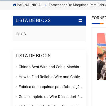
PÁGINA INICIAL
Fornecedor De Máquinas Para Fabri
FORNEC
LISTA DE BLOGS
BLOG
LISTA DE BLOGS
China’s Best Wire and Cable Machinery Manufacturing Factory | Custom Extruders & Complete Cable Production Lines
How to Find Reliable Wire and Cable Machinery Manufacturers in China
Fábrica de máquinas para fabricação de fios e cabos na China | Fornecedor de equipamentos para cabos personalizados
Guia completo da Wire Düsseldorf 2026: Datas, local e tendências em máquinas para cabos de alta tensão da WEIHONG MACHINERY