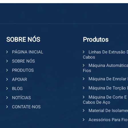
diretas da fábr
genuína de máqu
produção indep
de qualidade. T
qualidade indus
internacionais 
SOBRE NÓS
Produtos
dos intermediár
industriais de 
PÁGINA INICIAL
Linhas De Extrusão 
Completas Não 
Cabos
SOBRE NÓS
oferecemos serv
Máquina Automática
produção. Nossa
PRODUTOS
Fios
linhas de prod
Máquina De Enrolar 
APOIAR
que o cliente p
Máquina De Torção 
BLOG
diária e o espaç
ideal dos equip
Máquina De Corte E
NOTÍCIAS
Cabos De Aço
Tecnologia Ava
CONTATE-NOS
controle inteli
Material De Isolame
nosso equipamen
Acessórios Para Fio
precisão, extru