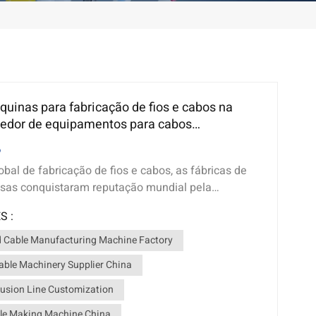
quinas para fabricação de fios e cabos na
cedor de equipamentos para cabos
s
6
obal de fabricação de fios e cabos, as fábricas de
sas conquistaram reputação mundial pela
ável, soluções personalizadas e equipamentos
S :
 excelente custo-benefício. Com a contínua
omação industrial e da manufatura inteligente com
d Cable Manufacturing Machine Factory
ndo, os fabricantes chineses de máquinas para a
ble Machinery Supplier China
s e cabos tornaram-se a principal escolha para
trangeiros que buscam linhas de produção de
rusion Line Customization
recisão, duráveis ​​e totalmente personalizadas. A
le Making Machine China