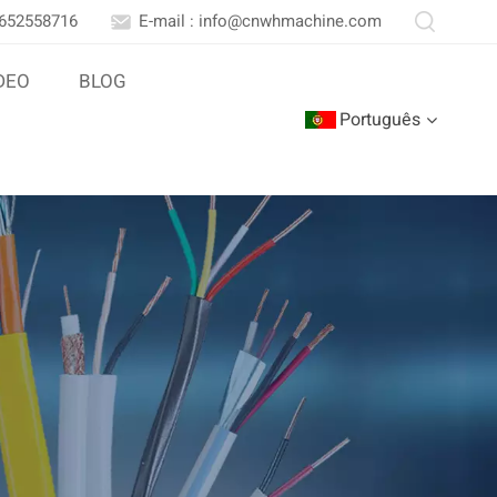
3652558716
E-mail : info@cnwhmachine.com
DEO
BLOG
Português
English
Português
بالعربية