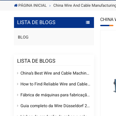
PÁGINA INICIAL
China Wire And Cable Manufacturin
CHINA 
LISTA DE BLOGS
BLOG
LISTA DE BLOGS
China’s Best Wire and Cable Machinery Manufacturing Factory | Custom Extruders & Complete Cable Production Lines
How to Find Reliable Wire and Cable Machinery Manufacturers in China
Fábrica de máquinas para fabricação de fios e cabos na China | Fornecedor de equipamentos para cabos personalizados
Guia completo da Wire Düsseldorf 2026: Datas, local e tendências em máquinas para cabos de alta tensão da WEIHONG MACHINERY