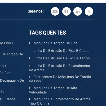
ica e qualidade confiável Somos uma fábrica
inas para fios e cabos na China, com oficinas de
Siga-nos :
endentes, equipes de P&D e sistemas de inspeção
odas as máquinas passam por rigorosos testes de
trial, estão em conformidade com os padrões
de fabricação e eliminam as diferenças de preço
TAGS QUENTES
ios, fornecendo aos clientes equipamentos
alto custo-benefício. 2. Soluções Personalizadas
De Fios E
Máquina De Torção De Fios
vendemos apenas máquinas individuais, mas
Linha De Extrusão De Fios E Cabos
iços integrados de personalização de linhas de
 De Torção De
 equipe técnica projeta esquemas exclusivos de
Linha De Extrusão De Fio De Teflon
ução de cabos de acordo com os produtos de cabos
Fios
Linha De Extrusão De Revestimento
retende adquirir, suas necessidades de produção
De Arame
De Fios
o disponível na fábrica, garantindo a configuração
Fabricantes De Máquinas De Torção
amentos e a máxima eficiência de produção. 3.
 Decapagem De
De Fios
nçada de Fabricação Inteligente Combinando
Máquina De Torção De Alta
gente por IA e tecnologia de produção automatizada,
nto
Velocidade
to para cabos realiza moldagem de fios de alta
s E Cabos
Máquina De Enrolamento De Arame
são uniforme de isolamento e moldagem estável de
Tipo C China