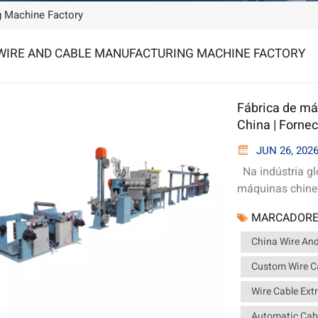
g Machine Factory
WIRE AND CABLE MANUFACTURING MACHINE FACTORY
Fábrica de má
China | Forne
personalizado
JUN 26, 202
Na indústria gl
máquinas chine
qualidade confi
MARCADORE
industriais com
evolução da aut
China Wire An
IA em todo o mu
Custom Wire Ca
produção de fio
compradores es
Wire Cable Ext
cabos de alta p
Automatic Cab