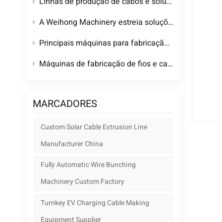
Linhas de produção de cabos e soluções de máquinas de extrusão personalizadas para fabricantes globais de cabos até 2026.
A Weihong Machinery estreia soluções personalizadas para produção de cabos especiais e para veículos elétricos na Wire China 2026.
Principais máquinas para fabricação de fios e cabos e linhas de produção completas e personalizadas para fábricas de cabos.
Máquinas de fabricação de fios e cabos de alta qualidade de uma fábrica chinesa confiável
MARCADORES
Custom Solar Cable Extrusion Line
Manufacturer China
Fully Automatic Wire Bunching
Machinery Custom Factory
Turnkey EV Charging Cable Making
Equipment Supplier