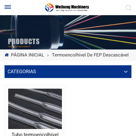
PÁGINA INICIAL
Termoencolhível De FEP Descascável
CATEGORIAS
Tubo termoencolhível